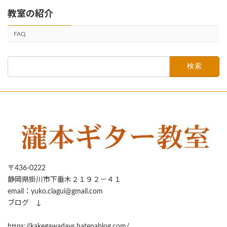
教室の紹介
FAQ
検
索:
〒436-0222
静岡県掛川市下垂木２１９２－４１
email：yuko.clagui@gmail.com
ブログ ↓
https://kakegawadays.hatenablog.com/