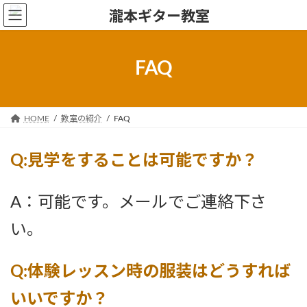
コ
ナ
ン
ビ
テ
ゲ
ン
ー
FAQ
ツ
シ
へ
ョ
ス
ン
キ
に
HOME
教室の紹介
FAQ
ッ
移
プ
動
Q:見学をすることは可能ですか？
A：可能です。メールでご連絡下さ
い。
Q:体験レッスン時の服装はどうすれば
いいですか？